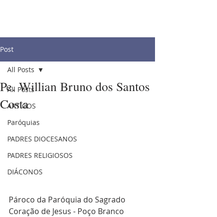
Post
All Posts
Pe. Willian Bruno dos Santos
All Posts
Costa
ARTIGOS
Paróquias
PADRES DIOCESANOS
PADRES RELIGIOSOS
DIÁCONOS
Pároco da Paróquia do Sagrado 
Coração de Jesus - Poço Branco