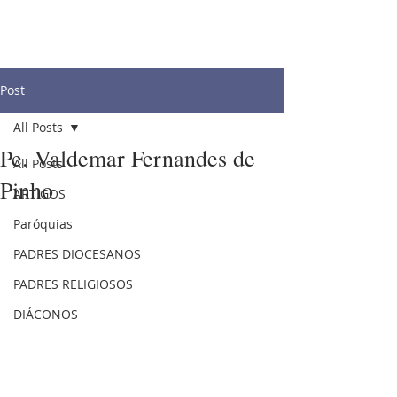
Post
All Posts
Pe. Valdemar Fernandes de
All Posts
Pinho
ARTIGOS
Paróquias
PADRES DIOCESANOS
PADRES RELIGIOSOS
DIÁCONOS