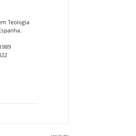
m Teologia 
Espanha.
1989
022