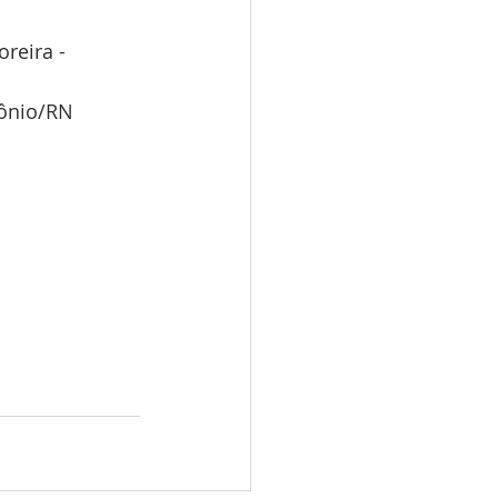
reira - 
tônio/RN