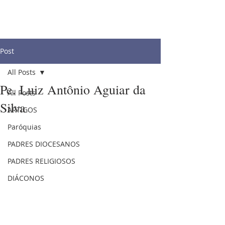
Post
All Posts
Pe. Luiz Antônio Aguiar da
All Posts
Silva
ARTIGOS
Paróquias
PADRES DIOCESANOS
PADRES RELIGIOSOS
DIÁCONOS