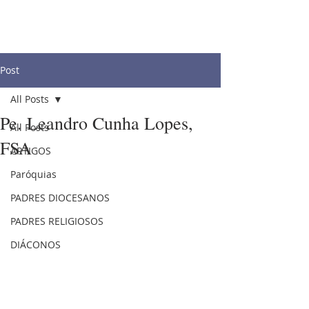
Post
All Posts
Pe. Leandro Cunha Lopes,
All Posts
FSA
ARTIGOS
Paróquias
PADRES DIOCESANOS
PADRES RELIGIOSOS
DIÁCONOS