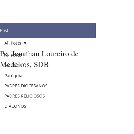
Post
All Posts
Pe. Jonathan Loureiro de
All Posts
Medeiros, SDB
ARTIGOS
Paróquias
PADRES DIOCESANOS
PADRES RELIGIOSOS
DIÁCONOS