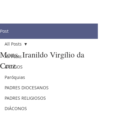
Post
All Posts
Mons. Iranildo Virgílio da
All Posts
Cruz
ARTIGOS
Paróquias
PADRES DIOCESANOS
PADRES RELIGIOSOS
DIÁCONOS