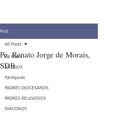
Post
All Posts
Pe. Renato Jorge de Morais,
All Posts
SDB
ARTIGOS
Paróquias
PADRES DIOCESANOS
PADRES RELIGIOSOS
DIÁCONOS