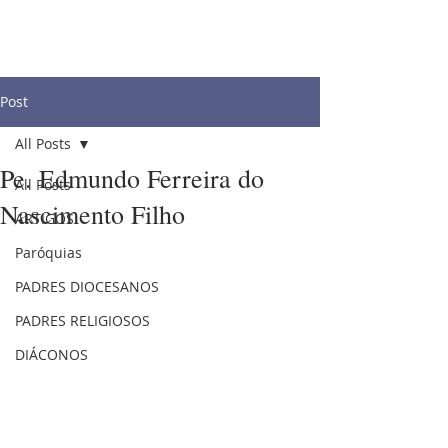
Post
All Posts
Pe. Edmundo Ferreira do
All Posts
Nascimento Filho
ARTIGOS
Paróquias
PADRES DIOCESANOS
PADRES RELIGIOSOS
DIÁCONOS