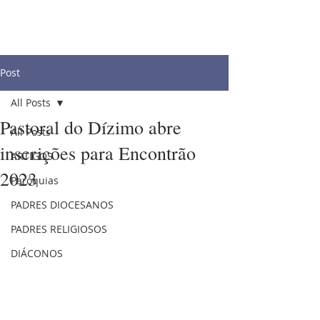
Post
All Posts
Pastoral do Dízimo abre
All Posts
inscrições para Encontrão
ARTIGOS
2023
Paróquias
PADRES DIOCESANOS
PADRES RELIGIOSOS
DIÁCONOS