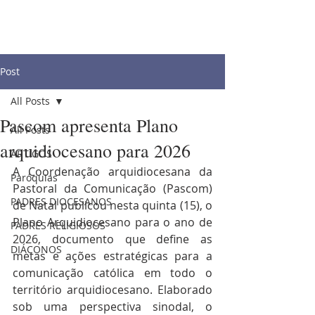
Post
All Posts
Pascom apresenta Plano
All Posts
arquidiocesano para 2026
ARTIGOS
A Coordenação arquidiocesana da 
Paróquias
Pastoral da Comunicação (Pascom) 
PADRES DIOCESANOS
de Natal publicou nesta quinta (15), o 
Plano Arquidiocesano para o ano de 
PADRES RELIGIOSOS
2026, documento que define as 
DIÁCONOS
metas e ações estratégicas para a 
comunicação católica em todo o 
território arquidiocesano. Elaborado 
sob uma perspectiva sinodal, o 