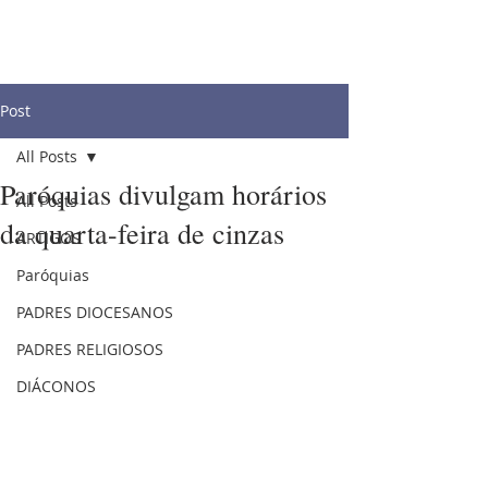
Post
All Posts
Paróquias divulgam horários
All Posts
da quarta-feira de cinzas
ARTIGOS
Paróquias
PADRES DIOCESANOS
PADRES RELIGIOSOS
DIÁCONOS