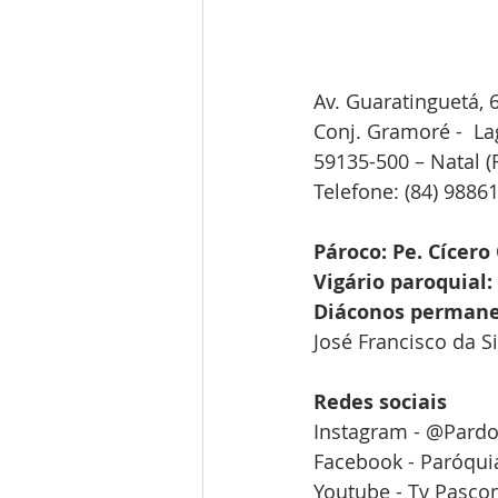
Av. Guaratinguetá, 
Conj. Gramoré -  La
59135-500 – Natal (
Telefone: (84) 9886
Pároco: Pe. Cícero 
Vigário paroquial: 
Diáconos permane
José Francisco da S
Redes sociais
Instagram - @Par
Facebook - Paróqu
Youtube - Tv Pasc