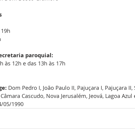
s
e 19h
h
cretaria paroquial: 
h às 12h e das 13h às 17h 
ge:
 Dom Pedro I, João Paulo II, Pajuçara I, Pajuçara II, 
Câmara Cascudo, Nova Jerusalém, Jeová, Lagoa Azul 
4/05/1990