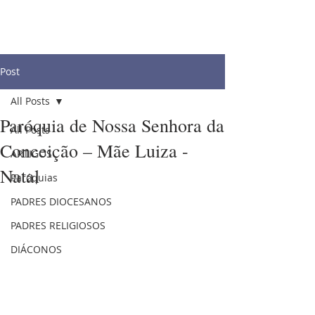
Post
All Posts
Paróquia de Nossa Senhora da
All Posts
Conceição – Mãe Luiza -
ARTIGOS
Natal
Paróquias
PADRES DIOCESANOS
PADRES RELIGIOSOS
DIÁCONOS