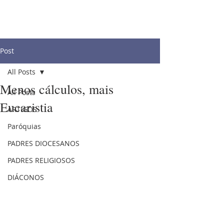
Post
All Posts
Menos cálculos, mais
All Posts
Eucaristia
ARTIGOS
Paróquias
PADRES DIOCESANOS
PADRES RELIGIOSOS
DIÁCONOS