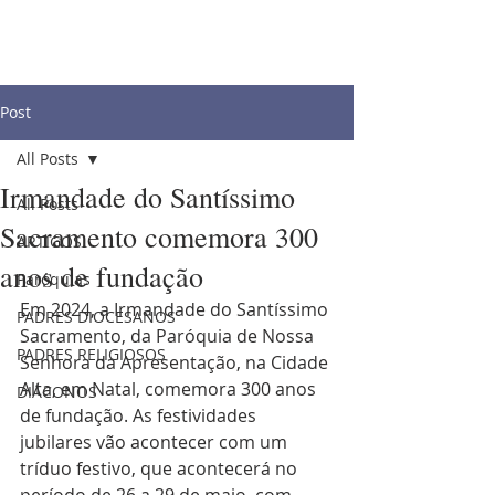
Post
All Posts
Irmandade do Santíssimo
All Posts
Sacramento comemora 300
ARTIGOS
anos de fundação
Paróquias
Em 2024, a Irmandade do Santíssimo 
PADRES DIOCESANOS
Sacramento, da Paróquia de Nossa 
PADRES RELIGIOSOS
Senhora da Apresentação, na Cidade 
Alta, em Natal, comemora 300 anos 
DIÁCONOS
de fundação. As festividades 
jubilares vão acontecer com um 
tríduo festivo, que acontecerá no 