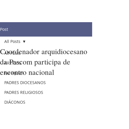
Post
All Posts
Coordenador arquidiocesano
All Posts
da Pascom participa de
ARTIGOS
encontro nacional
Paróquias
PADRES DIOCESANOS
PADRES RELIGIOSOS
DIÁCONOS