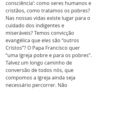
consciência’: como seres humanos e 
cristãos, como tratamos os pobres? 
Nas nossas vidas existe lugar para o 
cuidado dos indigentes e 
miseráveis? Temos convicção 
evangélica que eles são “outros 
Cristos”? O Papa Francisco quer 
“uma Igreja pobre e para os pobres”. 
Talvez um longo caminho de 
conversão de todos nós, que 
compomos a Igreja ainda seja 
necessário percorrer. Não 
desanimemos! Vamos em frente. 
Assim o seja!
Pe. Matias Soares
Pároco de S. Afonso/Natal-RN