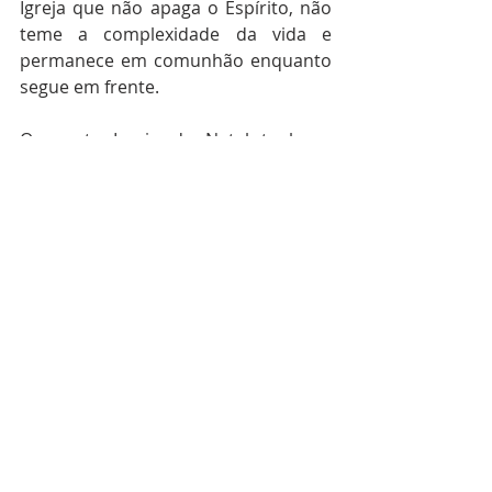
Igreja que não apaga o Espírito, não 
teme a complexidade da vida e 
permanece em comunhão enquanto 
segue em frente.
Que esta Igreja de Natal tenha a 
graça de ser fiel sem medo e ousada 
sem perder a comunhão, para que o 
caminho sinodal seja, de fato, 
expressão viva do Evangelho no hoje 
da nossa história. Que tenha a 
coragem e a humildade de não 
caminhar sozinha.