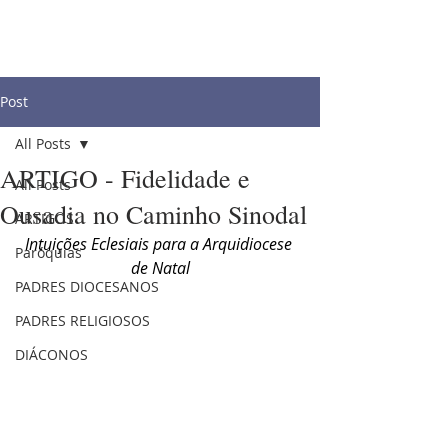
Post
All Posts
ARTIGO - Fidelidade e
All Posts
Ousadia no Caminho Sinodal
ARTIGOS
Intuições Eclesiais para a Arquidiocese 
Paróquias
de Natal
PADRES DIOCESANOS
PADRES RELIGIOSOS
DIÁCONOS