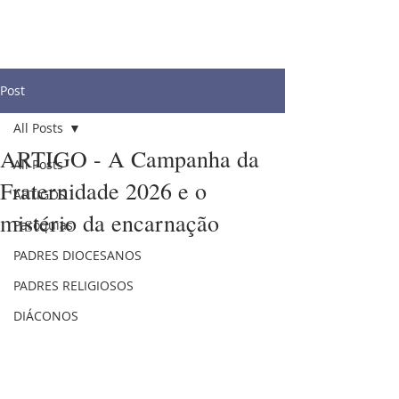
Post
All Posts
ARTIGO - A Campanha da
All Posts
Fraternidade 2026 e o
ARTIGOS
mistério da encarnação
Paróquias
PADRES DIOCESANOS
PADRES RELIGIOSOS
DIÁCONOS