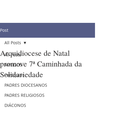
Post
All Posts
Arquidiocese de Natal
All Posts
promove 7ª Caminhada da
ARTIGOS
Solidariedade
Paróquias
PADRES DIOCESANOS
PADRES RELIGIOSOS
DIÁCONOS