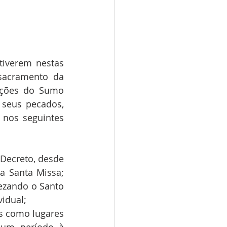
tiverem nestas 
sacramento da 
nções do Sumo 
 seus pecados, 
nos seguintes 
e Decreto, desde 
 Santa Missa; 
ezando o Santo 
vidual;
dos como lugares 