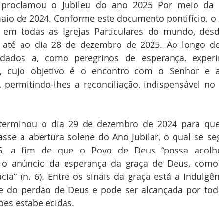
 proclamou o Jubileu do ano 2025 Por meio da 
maio de 2024. Conforme este documento pontifício, o 
em todas as Igrejas Particulares do mundo, desd
até ao dia 28 de dezembro de 2025. Ao longo de
vidados a, como peregrinos de esperança, exper
a, cujo objetivo é o encontro com o Senhor e a
, permitindo-lhes a reconciliação, indispensável no
eterminou o dia 29 de dezembro de 2024 para que
asse a abertura solene do Ano Jubilar, o qual se seg
, a fim de que o Povo de Deus “possa acolhe
to o anúncio da esperança da graça de Deus, como 
cia” (n. 6). Entre os sinais da graça está a Indulgênc
e do perdão de Deus e pode ser alcançada por todos
ões estabelecidas.