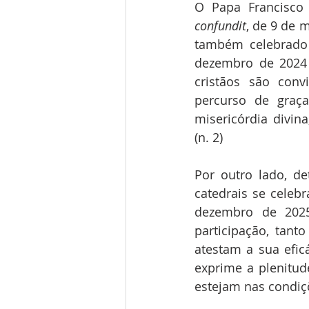
O Papa Francisco
confundit
, de 9 de 
também celebrado 
dezembro de 2024 
cristãos são con
percurso de graç
misericórdia divina
(n. 2)
Por outro lado, d
catedrais se celebr
dezembro de 2025
participação, tan
atestam a sua eficá
exprime a plenitud
estejam nas condiç