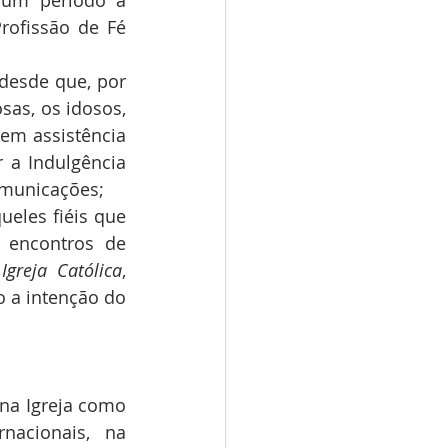
 um período à 
ofissão de Fé 
desde que, por 
as, os idosos, 
em assistência 
a Indulgência 
omunicações;
ueles fiéis que 
 encontros de 
Igreja Católica
, 
 a intenção do 
na Igreja como 
nacionais, na 