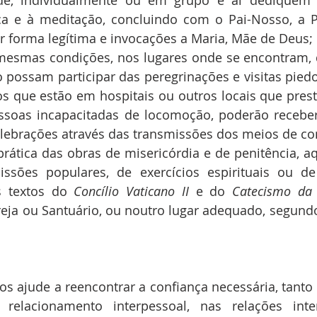
ade, individualmente ou em grupo e aí dediquem
ca e à meditação, concluindo com o Pai-Nosso, a Pr
r forma legítima e invocações a Maria, Mãe de Deus;
 Nas mesmas condições, nos lugares onde se encontram, 
 possam participar das peregrinações e visitas piedos
os que estão em hospitais ou outros locais que prest
soas incapacitadas de locomoção, poderão receber 
elebrações através das transmissões dos meios de c
ela prática das obras de misericórdia e de penitência, aq
issões populares, de exercícios espirituais ou de
 textos do 
Concílio Vaticano II
 e do 
Catecismo da 
eja ou Santuário, ou noutro lugar adequado, segundo
os ajude a reencontrar a confiança necessária, tanto 
relacionamento interpessoal, nas relações inter