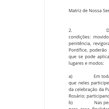
Matriz de Nossa Sen
2.                 
condições: movido
penitência, revig
Pontífice, poderão
que se pode aplica
lugares e modos:
a)                 Em
que neles particip
da celebração da Pa
Rosário; participan
b)                 Na