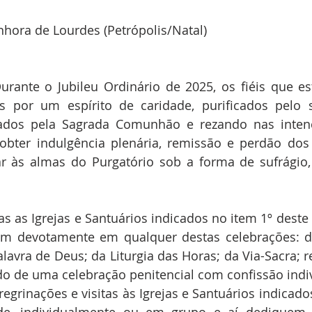
hora de Lourdes (Petrópolis/Natal)
 Durante o Jubileu Ordinário de 2025, os fiéis que es
s por um espírito de caridade, purificados pelo 
orados pela Sagrada Comunhão e rezando nas inte
 obter indulgência plenária, remissão e perdão dos
r às almas do Purgatório sob a forma de sufrágio, 
 todas as Igrejas e Santuários indicados no item 1º dest
em devotamente em qualquer destas celebrações: da
lavra de Deus; da Liturgia das Horas; da Via-Sacra; r
do de uma celebração penitencial com confissão indi
s peregrinações e visitas às Igrejas e Santuários indica