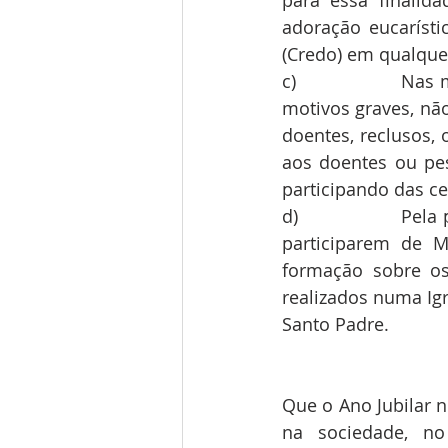
para essa finalid
adoração eucarísti
(Credo) em qualque
c)                 
motivos graves, não
doentes, reclusos, 
aos doentes ou pes
participando das c
d)                 P
participarem de M
formação sobre os
realizados numa Igr
Santo Padre.
Que o Ano Jubilar n
na sociedade, no 