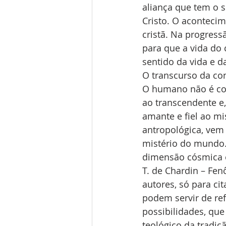
aliança que tem o s
Cristo. O aconteci
cristã. Na progress
para que a vida do 
sentido da vida e da
O transcurso da co
O humano não é cond
ao transcendente e
amante e fiel ao mi
antropológica, vem
mistério do mundo. 
dimensão cósmica ess
T. de Chardin – Fe
autores, só para ci
podem servir de ref
possibilidades, que
teológico da tradiçã