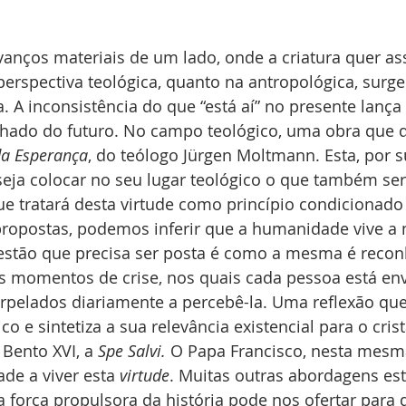
anços materiais de um lado, onde a criatura quer ass
 perspectiva teológica, quanto na antropológica, surge
. A inconsistência do que “está aí” no presente lança 
nhado do futuro. No campo teológico, uma obra que de
da Esperança
, do teólogo Jürgen Moltmann. Esta, por s
ja colocar no seu lugar teológico o que também ser
que tratará desta virtude como princípio condicionado 
 propostas, podemos inferir que a humanidade vive a 
estão que precisa ser posta é como a mesma é reconh
 momentos de crise, nos quais cada pessoa está env
pelados diariamente a percebê-la. Uma reflexão que 
co e sintetiza a sua relevância existencial para o cris
 Bento XVI, a 
Spe Salvi.
 O Papa Francisco, nesta mesma
e a viver esta 
virtude
. Muitas outras abordagens est
a força propulsora da história pode nos ofertar para 