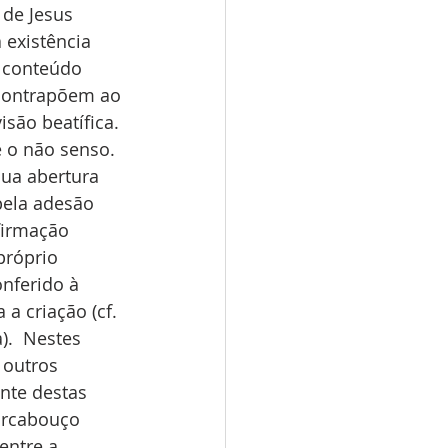
 de Jesus 
existência 
o conteúdo 
 contrapõem ao 
são beatífica. 
 o não senso. 
sua abertura 
pela adesão 
firmação 
próprio 
nferido à 
a criação (cf. 
.  Nestes 
 outros 
nte destas 
arcabouço 
entre a 