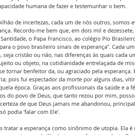
apacidade humana de fazer e testemunhar o bem.
bilhão de incertezas, cada um de nós outros, somos 
rança. Recordo-me bem que, em dois mil e dezessete,
Santidade, o Papa Francisco, ao colégio Pio Brasilei
 para o povo brasileiro sinais de esperança”. Cada um
, seja cristão ou não, nas diferenças às quais cada u
eito ou objeto, na cotidianidade entrelaçada de mis
se tornar benfeitor da, ou agraciado pela esperança. 
ia; pois fui espectador da morte por alguns dias, vit
quela época. Graças aos profissionais da saúde e a fé
 do povo de Deus, que tanto rezou por mim, posso 
a certeza de que Deus jamais me abandonou, principa
 podia ‘falar com Ele’.
 tratar a esperança como sinônimo de utopia. Ela é r