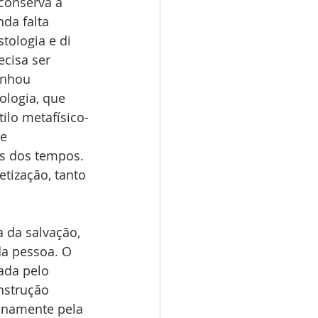
conserva a 
nda falta 
tologia e di 
ecisa ser 
anhou 
ologia, que 
ilo metafísico-
e 
s dos tempos. 
tização, tanto 
 da salvação, 
da pessoa. O 
ada pelo 
nstrução 
anamente pela 