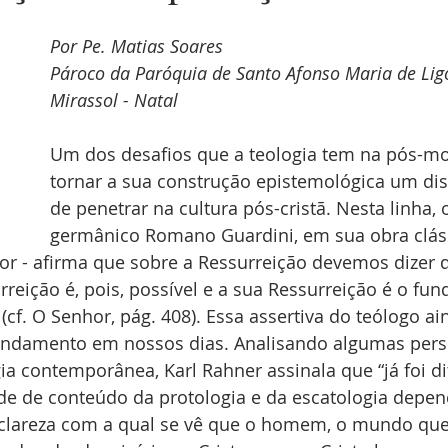
Por Pe. Matias Soares
Pároco da Paróquia de Santo Afonso Maria de Ligó
Mirassol - Natal
Um dos desafios que a teologia tem na pós-m
tornar a sua construção epistemológica um dis
de penetrar na cultura pós-cristã. Nesta linha, o
germânico Romano Guardini, em sua obra cláss
hor - afirma que sobre a Ressurreição devemos dizer q
urreição é, pois, possível e a sua Ressurreição é o f
cf. O Senhor, pág. 408). Essa assertiva do teólogo ai
ndamento em nossos dias. Analisando algumas persp
gia contemporânea, Karl Rahner assinala que “já foi di
ude de conteúdo da protologia e da escatologia depe
clareza com a qual se vê que o homem, o mundo que 