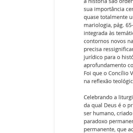
a história são orde
sua importância cent
quase totalmente uma
mariologia, pág. 65-
integrada às temáti
contornos novos na 
precisa ressignific
jurídico para o hist
aprofundamento con
Foi que o Concílio 
na reflexão teológi
Celebrando a liturg
da qual Deus é o pro
ser humano, criado
paradoxo permanent
permanente, que ac