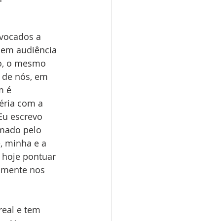
evocados a 
 em audiência 
ro, o mesmo 
 de nós, em 
m é 
éria com a 
Eu escrevo 
imado pelo 
, minha e a 
hoje pontuar 
lmente nos 
eal e tem 