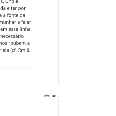
s, Uno e 
da e ter por 
 a fonte da 
munhar e falar 
tem essa linha 
 necessário 
 nos roubem a 
ela (cf. Rm 8, 
Ver tudo