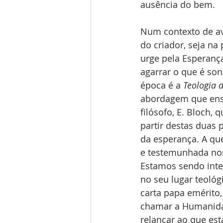
ausência do bem.
Num contexto de av
do criador, seja na
urge pela Esperança
agarrar o que é so
época é a 
Teologia 
abordagem que ense
filósofo, E. Bloch, 
partir destas duas
da esperança. A qu
e testemunhada nos
Estamos sendo inter
no seu lugar teológi
carta papa emérito,
chamar a Humanidad
relançar ao que est