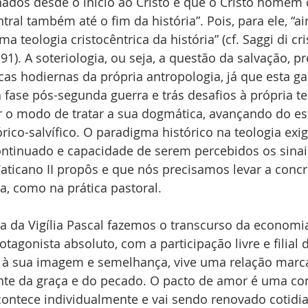
nados desde o início ao Cristo e que o Cristo homem 
ral também até o fim da história”. Pois, para ele, “ai
 teologia cristocêntrica da história” (cf. Saggi di cris
91). A soteriologia, ou seja, a questão da salvação, pr
cas hodiernas da própria antropologia, já que esta g
fase pós-segunda guerra e trás desafios à própria te
ar o modo de tratar a sua dogmática, avançando do est
órico-salvífico. O paradigma histórico na teologia exig
tinuado e capacidade de serem percebidos os sinai
Vaticano II propôs e que nós precisamos levar a concre
ca, como na prática pastoral.
ia da Vigília Pascal fazemos o transcurso da economia
tagonista absoluto, com a participação livre e filial 
 à sua imagem e semelhança, vive uma relação marc
e da graça e do pecado. O pacto de amor é uma co
ontece individualmente e vai sendo renovado cotidi