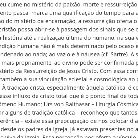
eu cume no mistério da paixão, morte e ressurreição
mento pascal marca uma qualificação do tempo para a 
ão do mistério da encarnação, a ressurreição oferta 
cristão possa abrir-se à passagem dos sinais que se
 história até a realização última do humano, na sua vi
ndição humana não é mais determinado pelo ocaso e
enado ao nada; ao vazio e à náusea (cf. Sartre). A 
, mais propriamente, ao divino pode ser confirmada 
stério da Ressurreição de Jesus Cristo. Com essa con
 também a sua vinculação eclesial e cosmológica ao 
À tradição cristã, especialmente àquela católica, é co
e influxo de cristo total que é o ponto final de toda 
nômeno Humano; Urs von Balthasar – Liturgia Cósmica)
tar alguns de tradição católica – reconheço que tantos
erência – existe essa preocupação de nos colocar dia
 desde os padres da Igreja, já estavam presentes no 
o viva da Igreja. Essa percepção nos oferta o vínculo 