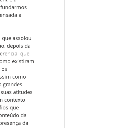
rofundarmos 
ensada a 
 que assolou 
ão, depois da 
erencial que 
como existiram 
 os 
assim como 
s grandes 
suas atitudes 
m contexto 
fios que 
onteúdo da 
presença da 