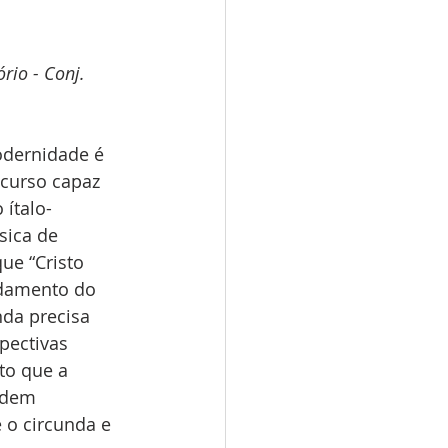
rio - Conj. 
odernidade é 
curso capaz 
 ítalo-
ica de 
ue “Cristo 
undamento do 
nda precisa 
ectivas 
to que a 
ndem 
o circunda e 