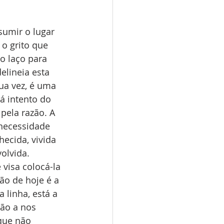
umir o lugar 
 o grito que 
o laço para 
lineia esta 
ua vez, é uma 
á intento do 
pela razão. A 
necessidade 
ecida, vivida 
olvida. 
visa colocá-la 
tão de hoje é a 
 linha, está a 
ão a nos 
que não 