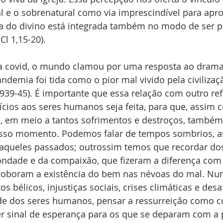
al e o sobrenatural como via imprescindível para ap
 do divino está integrada também no modo de ser p
 Cl 1,15-20).
a covid, o mundo clamou por uma resposta ao drama
demia foi tida como o pior mal vivido pela civilizaç
1939-45). É importante que essa relação com outro ref
ícios aos seres humanos seja feita, para que, assim 
a, em meio a tantos sofrimentos e destroços, também
osso momento. Podemos falar de tempos sombrios, 
 aqueles passados; outrossim temos que recordar do
ondade e da compaixão, que fizeram a diferença com 
orroboram a existência do bem nas névoas do mal. Nu
s bélicos, injustiças sociais, crises climáticas e desa
e dos seres humanos, pensar a ressurreição como c
ser sinal de esperança para os que se deparam com a 