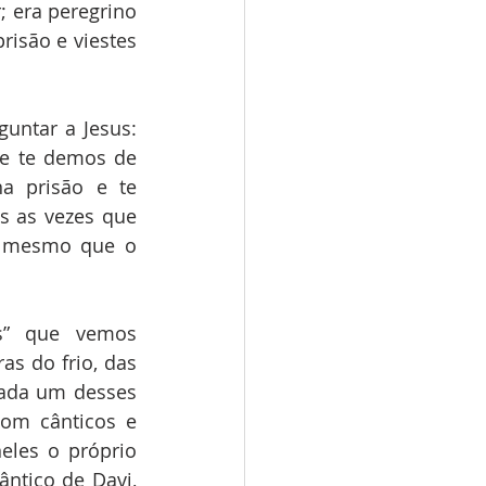
 era peregrino 
isão e viestes 
untar a Jesus: 
e te demos de 
a prisão e te 
s as vezes que 
m mesmo que o 
s” que vemos 
s do frio, das 
ada um desses 
om cânticos e 
eles o próprio 
ntico de Davi, 