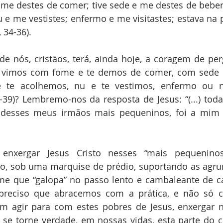
me destes de comer; tive sede e me destes de beber;
 e me vestistes; enfermo e me visitastes; estava na pr
 34-36).
 nós, cristãos, terá, ainda hoje, a coragem de perg
e vimos com fome e te demos de comer, com sede 
e te acolhemos, nu e te vestimos, enfermo ou n
-39)? Lembremo-nos da resposta de Jesus: “(...) toda
m desses meus irmãos mais pequeninos, foi a mi
o enxergar Jesus Cristo nesses “mais pequenino
o, sob uma marquise de prédio, suportando as agrura
me que “galopa” no passo lento e cambaleante de c
 preciso que abracemos com a prática, e não só c
um agir para com estes pobres de Jesus, enxergar n
 se torne verdade, em nossas vidas, esta parte do câ