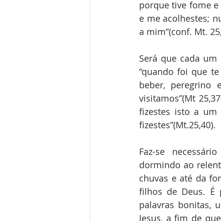
porque tive fome e 
e me acolhestes; nu
a mim”(conf. Mt. 25,
Será que cada um de
“quando foi que t
beber, peregrino 
visitamos”(Mt 25,37
fizestes isto a u
fizestes”(Mt.25,40).
Faz-se necessári
dormindo ao relent
chuvas e até da fo
filhos de Deus. É
palavras bonitas, 
Jesus, a fim de que