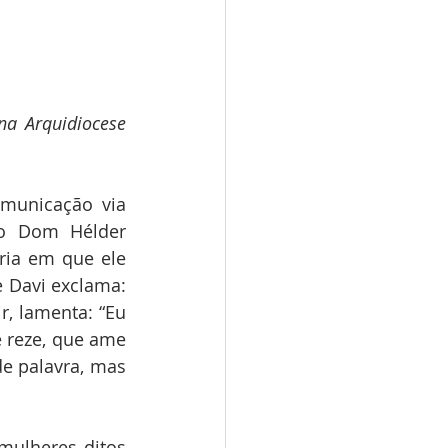
na Arquidiocese 
unicação via 
o Dom Hélder 
ia em que ele 
 Davi exclama: 
, lamenta: “Eu 
 reze, que ame 
 palavra, mas 
ulheres ditos 