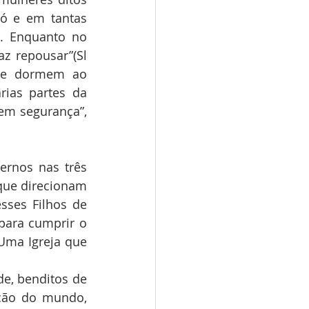
ó e em tantas 
. Enquanto no 
 repousar”(Sl 
 e dormem ao 
ias partes da 
em segurança”, 
rnos nas três 
que direcionam 
ses Filhos de 
para cumprir o 
Uma Igreja que 
e, benditos de 
ção do mundo, 