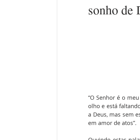
sonho de 
“O Senhor é o meu p
olho e está faltand
a Deus, mas sem es
em amor de atos”.
Ouvindo estas pal