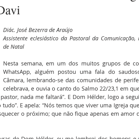
Davi
Diác. José Bezerra de Araújo
Assistente eclesiástico da Pastoral da Comunicação, 
de Natal
Nesta semana, em um dos muitos grupos de com
WhatsApp, alguém postou uma fala do saudos
Câmara, lembrando-se das comunidades de perifer
celebrava, e ouvia o canto do Salmo 22/23,1 em que
astor, nada me faltará”. E Dom Hélder, logo a seguir
o tudo”. E apela: “Nós temos que viver uma Igreja que
quecer o próximo; que não fique apenas em amor de
avras de Dom Hélder, eu me lembrei dos homens e m