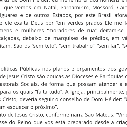
” que vemos em Natal, Parnamirim, Mossoró, Caic
iguares e de outros Estados, por este Brasil afora
 ele exalta Deus por “em verdes prados Ele me faz
homens e mulheres “moradores de rua” deitam-se
calçadas, debaixo de marquises de prédios, em vár
tam. São os “sem teto”, “sem trabalho”, “sem lar”, “s
olíticas Públicas nos planos e orçamentos dos gove
a de Jesus Cristo são poucas as Dioceses e Paróquias 
astorais Sociais, de forma que possam atender a es
ara os quais “falta tudo”. A Igreja, principalmente, 
 Cristo, deveria seguir o conselho de Dom Hélder: “
em esquecer o próximo”.
o de Jesus Cristo, conforme narra São Mateus: “Vind
sse do Reino que vos está preparado desde a cria