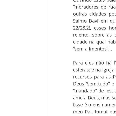
“moradores de rua
outras cidades pot
Salmo Davi em que
22/23,2), esses 
relento, sobre as 
cidade na qual habi
“sem alimentos”...
Para eles não há P
esferas; e na Igrej
recursos para as P
Deus “sem tudo” e p
“mandado” de Jesus
ame a Deus, mas s
Esse é o ensinament
meu Pai, tomai po