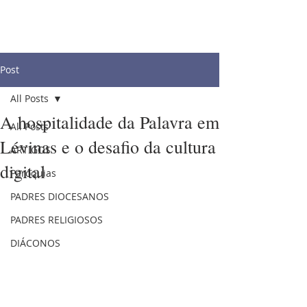
Post
All Posts
A hospitalidade da Palavra em
All Posts
Lévinas e o desafio da cultura
ARTIGOS
digital
Paróquias
PADRES DIOCESANOS
PADRES RELIGIOSOS
DIÁCONOS