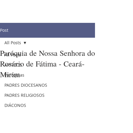
Post
All Posts
Paróquia de Nossa Senhora do
All Posts
Rosário de Fátima - Ceará-
ARTIGOS
Mirim
Paróquias
PADRES DIOCESANOS
PADRES RELIGIOSOS
DIÁCONOS