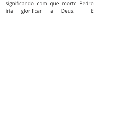
significando com que morte Pedro 
iria glorificar a Deus.  E 
acrescentou: ‘Segue-me’".
Posts recentes
Ver tudo