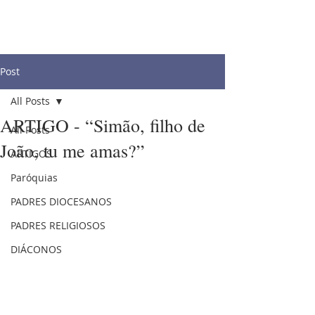
Post
All Posts
ARTIGO - “Simão, filho de
All Posts
João, tu me amas?”
ARTIGOS
Paróquias
PADRES DIOCESANOS
PADRES RELIGIOSOS
DIÁCONOS