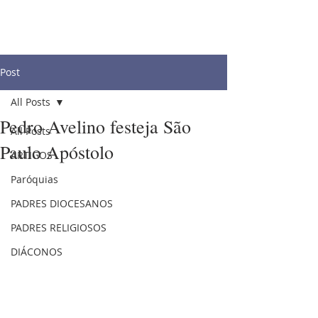
Post
All Posts
Pedro Avelino festeja São
All Posts
Paulo Apóstolo
ARTIGOS
Paróquias
PADRES DIOCESANOS
PADRES RELIGIOSOS
DIÁCONOS