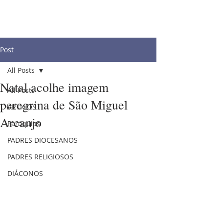
Post
All Posts
Natal acolhe imagem
All Posts
peregrina de São Miguel
ARTIGOS
Arcanjo
Paróquias
PADRES DIOCESANOS
PADRES RELIGIOSOS
DIÁCONOS