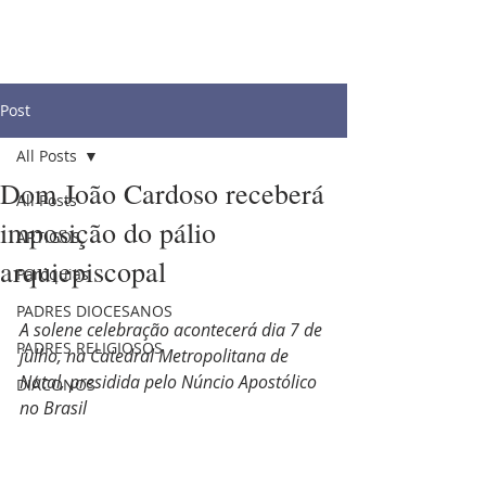
Post
All Posts
Dom João Cardoso receberá
All Posts
imposição do pálio
ARTIGOS
arquiepiscopal
Paróquias
PADRES DIOCESANOS
A solene celebração acontecerá dia 7 de 
PADRES RELIGIOSOS
julho, na Catedral Metropolitana de 
Natal, presidida pelo Núncio Apostólico 
DIÁCONOS
no Brasil