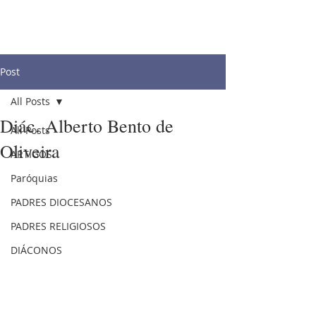
Post
All Posts
Diác. Alberto Bento de
All Posts
Oliveira
ARTIGOS
Paróquias
PADRES DIOCESANOS
PADRES RELIGIOSOS
DIÁCONOS