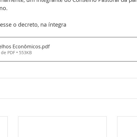
mo.
cesse o decreto, na íntegra
elhos Econômicos
.pdf
 de PDF • 553KB