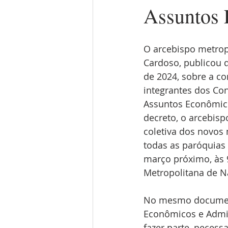
Assuntos 
O arcebispo metrop
Cardoso, publicou d
de 2024, sobre a co
integrantes dos Co
Assuntos Econômico
decreto, o arcebisp
coletiva dos novos
todas as paróquias 
março próximo, às 9
Metropolitana de Na
No mesmo document
Econômicos e Admin
fazer parte, necess