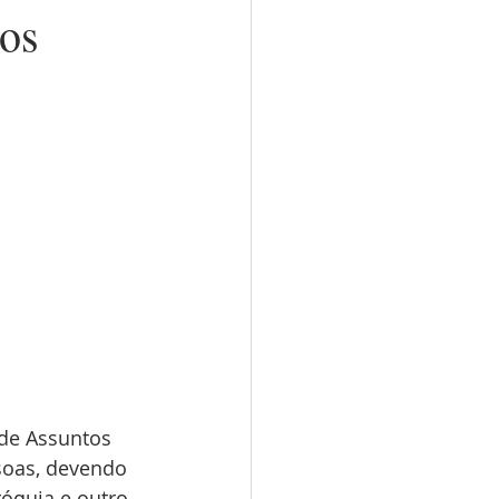
os
de Assuntos 
soas, devendo 
óquia e outro 