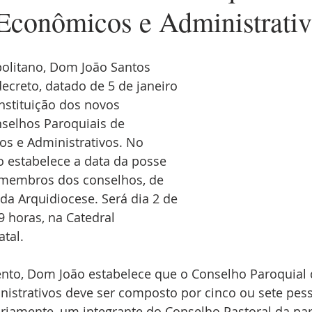
Econômicos e Administrativ
olitano, Dom João Santos 
ecreto, datado de 5 de janeiro 
nstituição dos novos 
nselhos Paroquiais de 
s e Administrativos. No 
o estabelece a data da posse 
 membros dos conselhos, de 
da Arquidiocese. Será dia 2 de 
 horas, na Catedral 
tal.
o, Dom João estabelece que o Conselho Paroquial 
istrativos deve ser composto por cinco ou sete pes
ariamente, um integrante do Conselho Pastoral da par