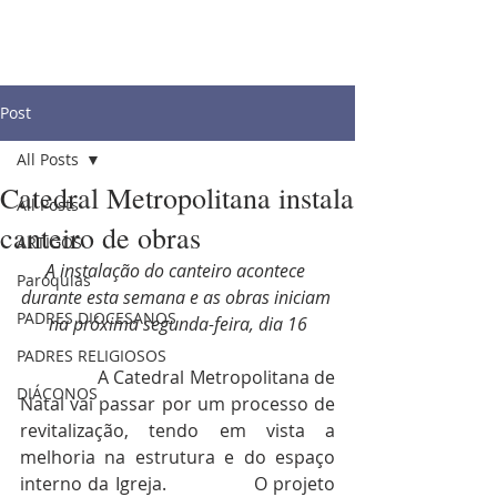
Post
All Posts
Catedral Metropolitana instala
All Posts
canteiro de obras
ARTIGOS
A instalação do canteiro acontece 
Paróquias
durante esta semana e as obras iniciam 
PADRES DIOCESANOS
na próxima segunda-feira, dia 16
PADRES RELIGIOSOS
                A Catedral Metropolitana de 
DIÁCONOS
Natal vai passar por um processo de 
revitalização, tendo em vista a 
melhoria na estrutura e do espaço 
interno da Igreja. 
O projeto 