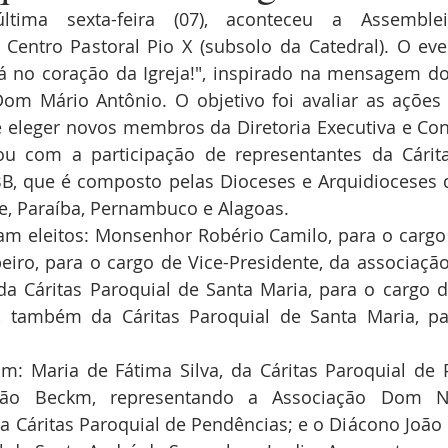
ima sexta-feira (07), aconteceu a Assemblei
 Centro Pastoral Pio X (subsolo da Catedral). O ev
tá no coração da Igreja!", inspirado na mensagem do
 Dom Mário Antônio. O objetivo foi avaliar as ações 
 eleger novos membros da Diretoria Executiva e Cons
ou com a participação de representantes da Cárita
B, que é composto pelas Dioceses e Arquidioceses d
e, Paraíba, Pernambuco e Alagoas.
am eleitos: Monsenhor Robério Camilo, para o cargo 
iro, para o cargo de Vice-Presidente, da associação
da Cáritas Paroquial de Santa Maria, para o cargo de
a, também da Cáritas Paroquial de Santa Maria, pa
m: Maria de Fátima Silva, da Cáritas Paroquial de P
ão Beckm, representando a Associação Dom Ni
da Cáritas Paroquial de Pendências; e o Diácono João 