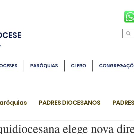
OCESE
L
OCESES
PARÓQUIAS
CLERO
CONGREGAÇÕ
aróquias
PADRES DIOCESANOS
PADRES
quidiocesana elege nova dir