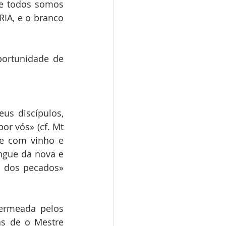
e todos somos 
IA, e o branco 
ortunidade de 
s discípulos, 
r vós» (cf. Mt 
ce com vinho e 
ngue da nova e 
 dos pecados» 
ermeada pelos 
s de o Mestre 