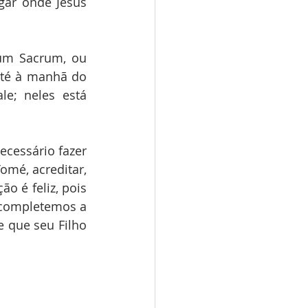
gar onde Jesus 
um Sacrum, ou 
até à manhã do 
e; neles está 
ecessário fazer 
mé, acreditar, 
o é feliz, pois 
“completemos a 
 que seu Filho 