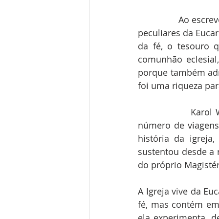
                Ao e
peculiares da Eucar
da fé, o tesouro qu
comunhão eclesial,
porque também admi
foi uma riqueza par
                Kar
número de viagens 
história da igrej
sustentou desde a r
do próprio Magistér
A Igreja vive da Eu
fé, mas contém em 
ela experimenta, d