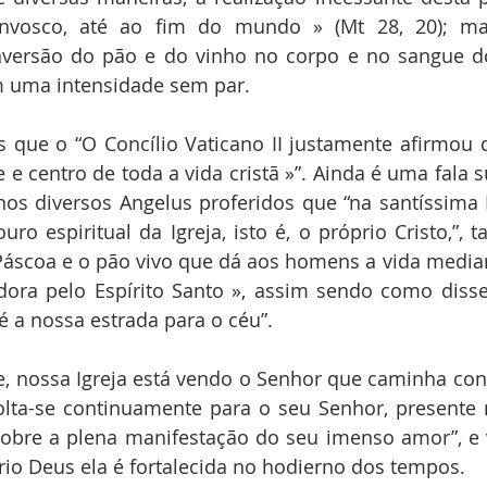
nvosco, até ao fim do mundo » (Mt 28, 20); mas
onversão do pão e do vinho no corpo e no sangue do
 uma intensidade sem par.
 que o “O Concílio Vaticano II justamente afirmou qu
e e centro de toda a vida cristã »”. Ainda é uma fala 
os diversos Angelus proferidos que “na santíssima Eu
uro espiritual da Igreja, isto é, o próprio Cristo,”, 
Páscoa e o pão vivo que dá aos homens a vida median
cadora pelo Espírito Santo », assim sendo como disse
 é a nossa estrada para o céu”.
, nossa Igreja está vendo o Senhor que caminha conos
volta-se continuamente para o seu Senhor, presente
cobre a plena manifestação do seu imenso amor”, e 
rio Deus ela é fortalecida no hodierno dos tempos.