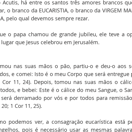
 Acutis, há entre os santos três amores brancos qu
var, o branco da EUCARISTIA, o branco da VIRGEM MAR
, pelo qual devemos sempre rezar.
ue o papa chamou de grande jubileu, ele teve a op
lugar que Jesus celebrou em Jerusalém.
omou nas suas mãos o pão, partiu-o e deu-o aos seu
dos, e comei: Isto é o meu Corpo que será entregue po
 1 Cor 11, 24). Depois, tomou nas suas mãos o cáli
 todos, e bebei: Este é o cálice do meu Sangue, o Sa
e será derramado por vós e por todos para remissão
 20; 1 Cor 11, 25).
omo podemos ver, a consagração eucarística está p
ngelhos, pois é necessário usar as mesmas palavra