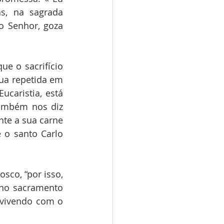
, na sagrada 
 Senhor, goza 
e o sacrifício 
sua repetida em 
caristia, está 
também nos diz 
te a sua carne 
 o santo Carlo 
co, “por isso, 
 no sacramento 
vivendo com o 