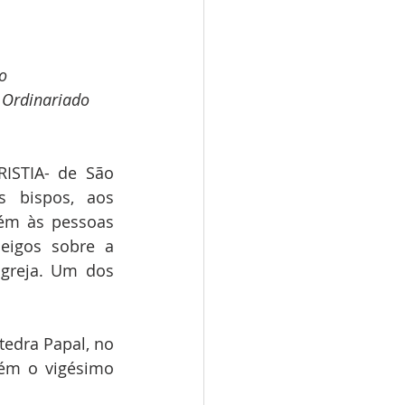
o
 Ordinariado 
ISTIA-
de São 
s bispos, aos 
ém às pessoas 
eigos sobre a 
greja. Um dos 
tedra Papal, no 
bém o vigésimo 