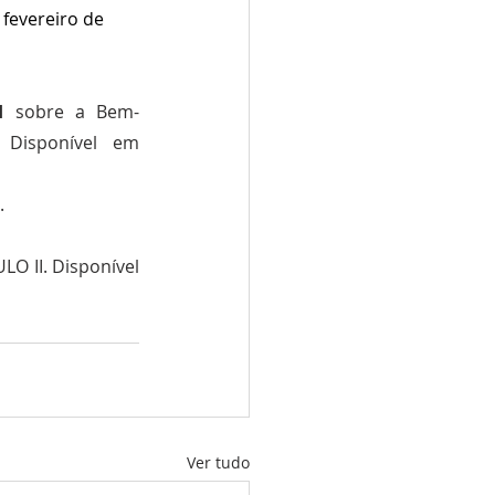
fevereiro de 
I 
sobre a Bem-
Aventurada  Virgem Maria  na vida da igreja que está a caminho. Disponível em 
.
 II. Disponível 
Ver tudo