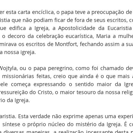
screver esta carta encíclica, o papa teve a preocupação d
istia que não podiam ficar de fora de seus escritos, c
e edifica a Igreja, a Apostolicidade da Eucaristia 
 o decoro da celebração eucarística, Maria a mulher
rava os escritos de Montfort, fechando assim a sua 
a nossa igreja.
ol Wojtyla, ou o papa peregrino, como foi chamado de
missionárias feitas, creio que ainda é o que mais 
a, ele começa expressando o sentido maior da Igre
essureição do Cristo, o maior tesouro da nossa religiã
io da Igreja.
caristia. Esta verdade não exprime apenas uma experiê
síntese o próprio núcleo do mistério da Igreja. É c
e diversas maneiras, a realização incessante desta 