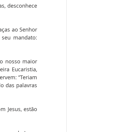
as, desconhece 
raças ao Senhor 
 seu mandato: 
 o nosso maior 
ra Eucaristia, 
ervem: “Teriam 
o das palavras 
m Jesus, estão 