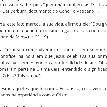
ta esse detalhe, pois “quem não conhece as Escritur
– Dei Verbum, documento do Concílio Vaticano II.
 o papa, este fato marcou a sua vida, afirmou ele: “Dou g
permitido repetir no mesmo lugar, obedecendo ao
ria de Mim» (Lc 22, 19).
er a Eucaristia como viveram os santos, será sempre
ontífice, na hora em que Jesus celebrava sua primei
tolos tivessem entendido a profundidade do ato. Obs
omaram parte na Última Ceia, entendido o significad
 Cristo? Talvez não”.
m mesmo aqueles que tomam a Eucaristia, convivem co
ados na experiência com o Cristo.