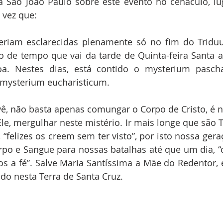
rma São João Paulo sobre este evento no cenáculo, lu
 vez que:
seriam esclarecidas plenamente só no fim do Tridu
do de tempo que vai da tarde de Quinta-feira Santa 
. Nestes dias, está contido o mysterium paschal
mysterium eucharisticum. 
 se vê, não basta apenas comungar o Corpo de Cristo, é n
le, mergulhar neste mistério. Ir mais longe que são To
“felizes os creem sem ter visto”, por isto nossa geraçã
rpo e Sangue para nossas batalhas até que um dia, 
 a fé”. Salve Maria Santíssima a Mãe do Redentor, e
do nesta Terra de Santa Cruz.