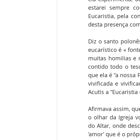
estarei sempre co
Eucaristia, pela c
desta presença com
Diz o santo polonês
eucarístico é « font
muitas homilias e n
contido todo o teso
que ela é “a nossa 
vivificada e vivifi
Acutis a “Eucaristia
Afirmava assim, que
o olhar da Igreja 
do Altar, onde des
‘amor’ que é o próp