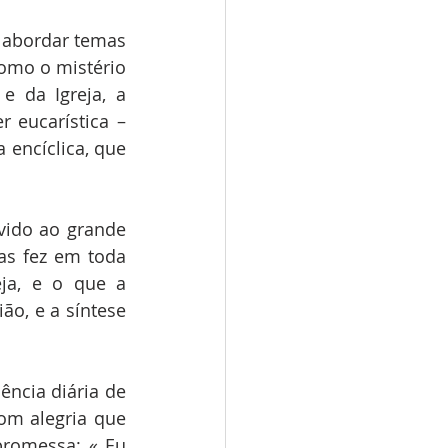
e abordar temas 
omo o mistério 
e da Igreja, a 
 eucarística – 
encíclica, que 
vido ao grande 
as fez em toda 
ja, e o que a 
o, e a síntese 
ncia diária de 
om alegria que 
promessa: « Eu 