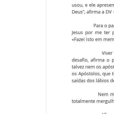
usou, e ele apresen
Deus”, afirma a DV 
                Para
Jesus por me ter 
«Fazei isto em memó
                Viv
desafio, afirma o p
talvez nem os após
os Apóstolos, que t
saídas dos lábios de
                Ne
totalmente mergulh