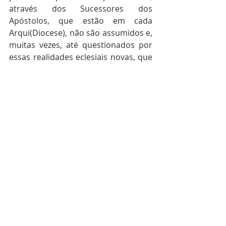
através dos Sucessores dos 
Apóstolos, que estão em cada 
Arqui(Diocese), não são assumidos e, 
muitas vezes, até questionados por 
essas realidades eclesiais novas, que 
não reconhecendo a totalidade dos 
ensinamentos conciliares vivem um 
‘protagonismo eclesial infantilizado’, 
com muitas subjetividades, sem o 
reconhecimento de uma ‘autonomia 
relacional’, em todos os âmbitos; seja 
internamente, quanto externamente, 
à vida da Igreja. Há grandes 
preocupações que deveriam fazer 
com que tivéssemos mais tempo 
para a oração, o estudo e o diálogo 
para o discernimento evangélico e 
pastoral dos nossos tempos. Esses 