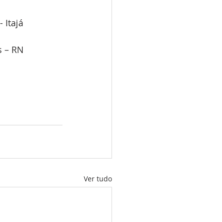
 Itajá
s – RN
Ver tudo