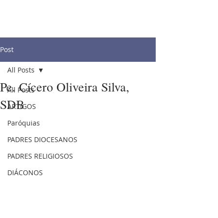
Post
All Posts
Pe. Cícero Oliveira Silva,
All Posts
SDB
ARTIGOS
Paróquias
PADRES DIOCESANOS
PADRES RELIGIOSOS
DIÁCONOS