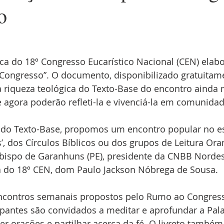
o
ca do 18º Congresso Eucarístico Nacional (CEN) elabo
Congresso”. O documento, disponibilizado gratuitam
a riqueza teológica do Texto-Base do encontro ainda 
ue agora poderão refleti-la e vivenciá-la em comunidad
o do Texto-Base, propomos um encontro popular no es
’, dos Círculos Bíblicos ou dos grupos de Leitura Ora
 bispo de Garanhuns (PE), presidente da CNBB Nordes
 do 18º CEN, dom Paulo Jackson Nóbrega de Sousa.
encontros semanais propostos pelo Rumo ao Congres
ipantes são convidados a meditar e aprofundar a Pala
zer orações e partilhar acerca da fé. O livreto também