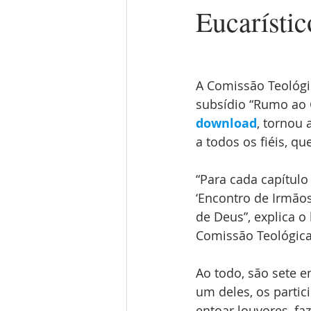
Eucarístic
A Comissão Teológi
subsídio “Rumo ao 
download
, tornou 
a todos os fiéis, q
“Para cada capítul
‘Encontro de Irmãos
de Deus”, explica o
Comissão Teológica
Ao todo, são sete 
um deles, os partic
entoar louvores, fa