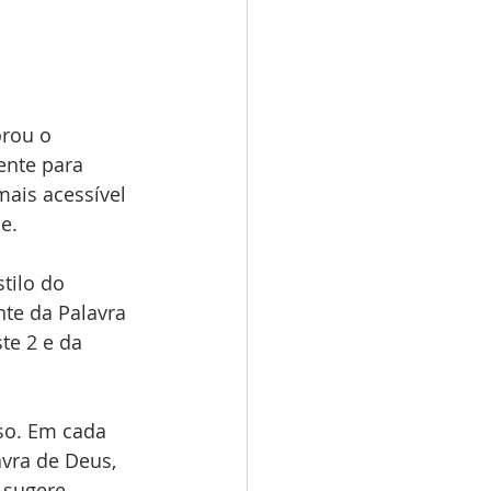
rou o 
ente para 
mais acessível 
e.
tilo do 
nte da Palavra 
te 2 e da 
so. Em cada 
vra de Deus, 
 sugere 