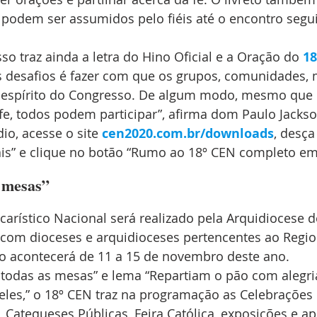
odem ser assumidos pelo fiéis até o encontro segui
 traz ainda a letra do Hino Oficial e a Oração do 
18
 desafios é fazer com que os grupos, comunidades,
o espírito do Congresso. De algum modo, mesmo que
fe, todos podem participar”, afirma dom Paulo Jackso
io, acesse o site 
cen2020.com.br/downloads
, desça
tais” e clique no botão “Rumo ao 18º CEN completo em
 mesas”
arístico Nacional será realizado pela Arquidiocese d
a com dioceses e arquidioceses pertencentes ao Regio
o acontecerá de 11 a 15 de novembro deste ano.
odas as mesas” e lema “Repartiam o pão com alegria
eles,” o 18º CEN traz na programação as Celebrações E
 Catequeses Públicas, Feira Católica, exposições e a