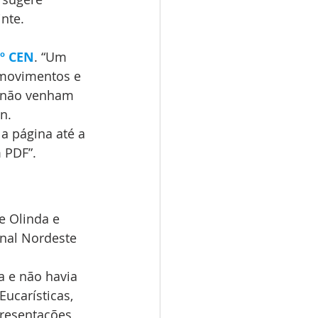
nte.
º CEN
. “Um 
 movimentos e 
 não venham 
n.
 a página até a 
 PDF”.
e Olinda e 
nal Nordeste 
 e não havia 
ucarísticas, 
presentações 