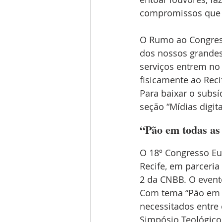
compromissos que p
O Rumo ao Congresso
dos nossos grandes
serviços entrem n
fisicamente ao Reci
Para baixar o subsíd
seção “Mídias digi
“Pão em todas as
O 18º Congresso Euc
Recife, em parceri
2 da CNBB. O event
Com tema “Pão em t
necessitados entre 
Simpósio Teológico,