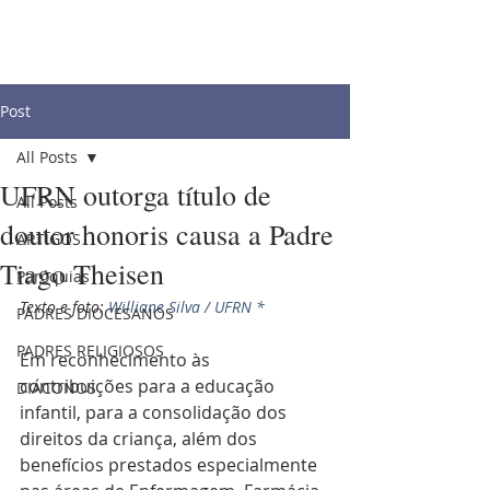
Post
All Posts
UFRN outorga título de
All Posts
doutor honoris causa a Padre
ARTIGOS
Tiago Theisen
Paróquias
Texto e foto: 
Williane Silva / UFRN *
PADRES DIOCESANOS
PADRES RELIGIOSOS
Em reconhecimento às 
contribuições para a educação 
DIÁCONOS
infantil, para a consolidação dos 
direitos da criança, além dos 
benefícios prestados especialmente 