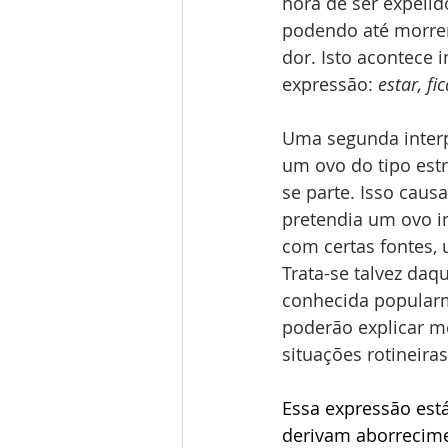
hora de ser expelid
podendo até morrer
dor. Isto acontece 
expressão: 
estar, fi
Uma segunda interpr
um ovo do tipo estre
se parte. Isso cau
pretendia um ovo in
com certas fontes, 
Trata-se talvez daq
conhecida popularme
poderão explicar m
situações rotineiras
Essa expressão está
derivam aborrecime