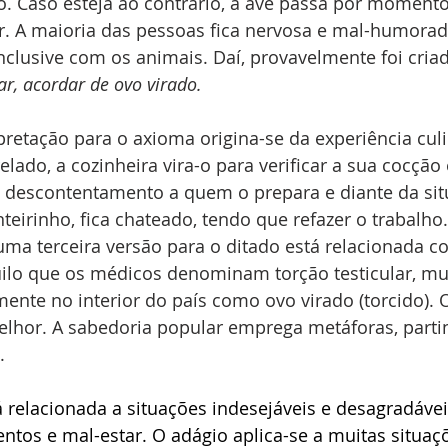
o. Caso esteja ao contrário, a ave passa por momento
. A maioria das pessoas fica nervosa e mal-humorada
inclusive com os animais. Daí, provavelmente foi criad
car, acordar de ovo virado.
etação para o axioma origina-se da experiência culiná
lado, a cozinheira vira-o para verificar a sua cocção e
sa descontentamento a quem o prepara e diante da si
teirinho, fica chateado, tendo que refazer o trabalho
uma terceira versão para o ditado está relacionada c
uilo que os médicos denominam torção testicular, mui
nte no interior do país como ovo virado (torcido). O
elhor. A sabedoria popular emprega metáforas, parti
.
 relacionada a situações indesejáveis e desagradávei
ntos e mal-estar. O adágio aplica-se a muitas situaç