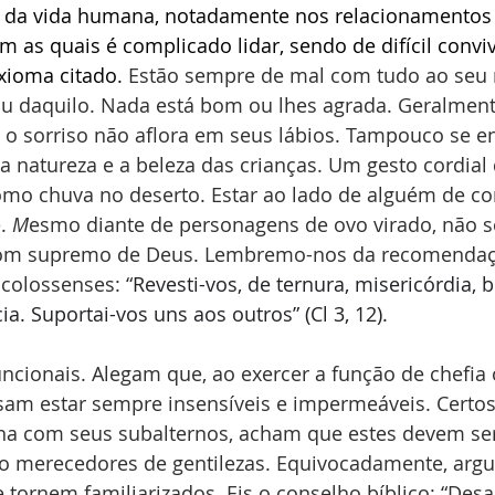
s da vida humana, notadamente nos relacionamentos 
 as quais é complicado lidar, sendo de difícil conviv
xioma citado.
 Estão sempre de mal com tudo ao seu r
u daquilo. Nada está bom ou lhes agrada. Geralment
 o sorriso não aflora em seus lábios. Tampouco se 
 natureza e a beleza das crianças. Um gesto cordial d
como chuva no deserto. Estar ao lado de alguém de c
.
 M
esmo diante de personagens de ovo virado, não s
, dom supremo de Deus. Lembremo-nos da recomendaç
colossenses: “
Revesti-vos, de ternura, misericórdia, 
a. Suportai-vos uns aos outros” (Cl 3, 12).
uncionais. Alegam que, ao exercer a função de chefia 
sam estar sempre insensíveis e impermeáveis. Certos 
ana com seus subalternos, acham que estes devem se
o merecedores de gentilezas. Equivocadamente, ar
 tornem familiarizados. Eis o conselho bíblico: “Des