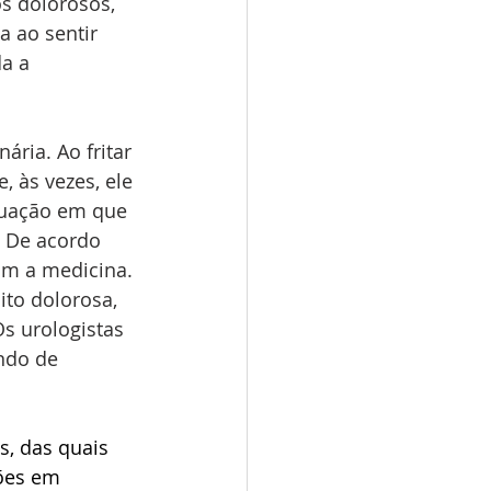
s dolorosos, 
 ao sentir 
a a 
ria. Ao fritar 
, às vezes, ele 
tuação em que 
. De acordo 
om a medicina. 
to dolorosa, 
s urologistas 
ndo de 
s, das quais 
ões em 