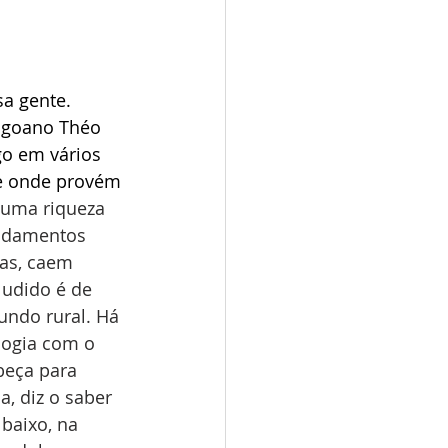
a gente. 
agoano Théo 
o em vários 
De onde provém 
 uma riqueza 
undamentos 
as, caem 
ludido é de 
ndo rural. Há 
logia com o 
beça para 
, diz o saber 
baixo, na 