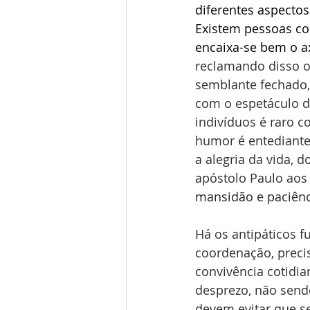
diferentes aspecto
Existem pessoas com
encaixa-se bem o a
reclamando disso o
semblante fechado,
com o espetáculo da
indivíduos é raro 
humor é entediante
a alegria da vida
apóstolo Paulo aos 
mansidão e paciênci
Há os antipáticos f
coordenação, preci
convivência cotidi
desprezo, não send
devem evitar que se