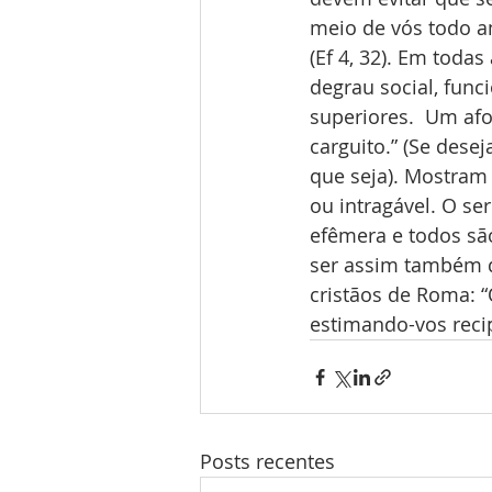
meio de vós todo am
(Ef 4, 32). Em toda
degrau social, fun
superiores.  Um afo
carguito.” (Se des
que seja). Mostram
ou intragável. O se
efêmera e todos sã
ser assim também di
cristãos de Roma: “
estimando-vos reci
Posts recentes