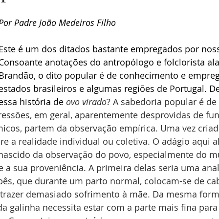
Por Padre João Medeiros Filho
Este é um dos ditados bastante empregados por noss
Consoante anotações do antropólogo e folclorista al
Brandão, o dito popular é de conhecimento e empreg
estados brasileiros e algumas regiões de Portugal. 
essa história de 
ovo virado
? A sabedoria popular é de
pressões, em geral, aparentemente desprovidas de f
êmicos, partem da observação empírica. Uma vez criad
 a realidade individual ou coletiva. O adágio aqui a
nascido da observação do povo, especialmente do mu
e a sua proveniência. A primeira delas seria uma ana
ês, que durante um parto normal, colocam-se de ca
o trazer demasiado sofrimento à mãe. Da mesma forma
a galinha necessita estar com a parte mais fina para 