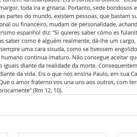
argor, toda ira e gritaria. Portanto, sede bondosos 
s as partes do mundo, existem pessoas, que bastam s
cional ou financeiro, mudam de personalidade, achand
rismo espanhol diz: “Si quieres saber cómo es fulanit
ejas saber como é alguém realmente, dá-lhe um cargo,
 sempre uma cara sisuda, como se tivessem engolido
r humano continua imaturo. Não consegue aceitar que
o iguais diante da realidade da morte. Consequentem
ante da vida. Eis o que nos ensina Paulo, em sua Ca
Que o amor fraterno vos una uns aos outros, com tern
procamente” (Rm 12, 10).