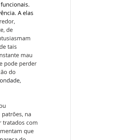
funcionais. 
ência. A elas 
edor, 
e, de 
entusiasmam 
e tais 
onstante mau 
e pode perder 
ão do 
bondade, 
ou 
patrões, na 
r tratados com 
gumentam que 
apareça do 