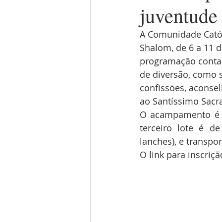
juventude
A Comunidade Cató
Shalom, de 6 a 11 d
programação contar
de diversão, como 
confissões, aconsel
ao Santíssimo Sacra
O acampamento é de
terceiro lote é de
lanches), e transpor
O link para inscriç