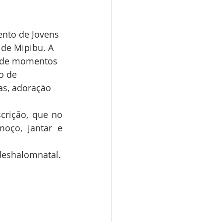
nto de Jovens 
 de Mipibu. A 
m de momentos 
o de 
as, adoração 
rição, que no 
oço, jantar e 
udeshalomnatal.