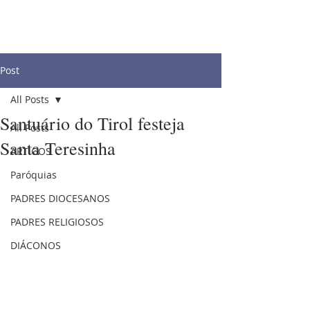
Post
All Posts
Santuário do Tirol festeja
All Posts
Santa Teresinha
ARTIGOS
Paróquias
PADRES DIOCESANOS
PADRES RELIGIOSOS
DIÁCONOS