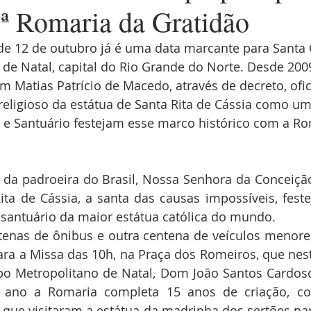
5ª Romaria da Gratidão
de 12 de outubro já é uma data marcante para Santa C
 de Natal, capital do Rio Grande do Norte. Desde 200
 Matias Patrício de Macedo, através de decreto, ofic
religioso da estátua de Santa Rita de Cássia como um
a e Santuário festejam esse marco histórico com a Ro
 da padroeira do Brasil, Nossa Senhora da Conceição
ta de Cássia, a santa das causas impossíveis, feste
 santuário da maior estátua católica do mundo.
tenas de ônibus e outra centena de veículos menores
ra a Missa das 10h, na Praça dos Romeiros, que nest
po Metropolitano de Natal, Dom João Santos Cardoso,
e ano a Romaria completa 15 anos de criação, c
que visitaram a estátua da madrinha dos sertões par