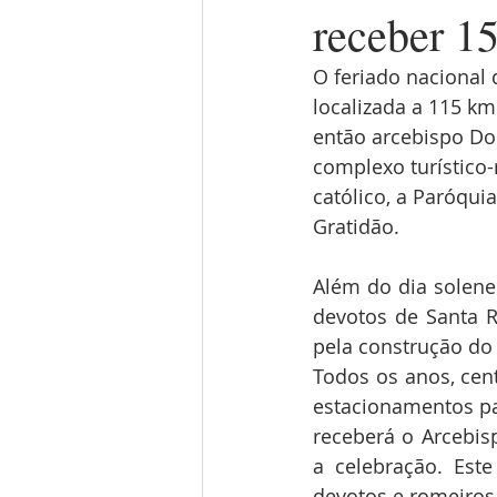
receber 1
O feriado nacional 
localizada a 115 km
então arcebispo Dom
complexo turístico-
católico, a Paróqui
Gratidão.
Além do dia solene
devotos de Santa Ri
pela construção do
Todos os anos, cen
estacionamentos pa
receberá o Arcebis
a celebração. Est
devotos e romeiros 