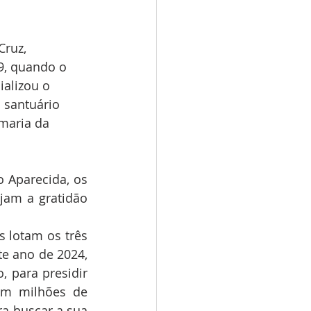
ruz, 
9, quando o 
ializou o 
 santuário 
maria da 
 Aparecida, os 
jam a gratidão 
 lotam os três 
e ano de 2024, 
 para presidir 
om milhões de 
a buscar a sua 