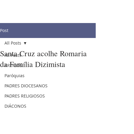
Post
All Posts
Santa Cruz acolhe Romaria
All Posts
da Família Dizimista
ARTIGOS
Paróquias
PADRES DIOCESANOS
PADRES RELIGIOSOS
DIÁCONOS