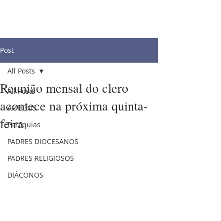
Post
All Posts
Reunião mensal do clero
All Posts
acontece na próxima quinta-
ARTIGOS
feira
Paróquias
PADRES DIOCESANOS
PADRES RELIGIOSOS
DIÁCONOS