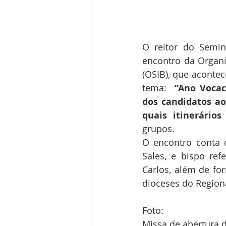
O reitor do Semin
encontro da Organiz
(OSIB), que acontece
tema: 
 “Ano Voca
dos candidatos ao
quais itinerários
grupos. 
O encontro conta 
Sales, e bispo ref
Carlos, além de fo
dioceses do Regiona
Foto:
Missa de abertura d