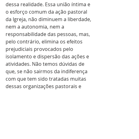
dessa realidade. Essa união íntima e 
o esforço comum da ação pastoral 
da Igreja, não diminuem a liberdade, 
nem a autonomia, nem a 
responsabilidade das pessoas, mas, 
pelo contrário, elimina os efeitos 
prejudiciais provocados pelo 
isolamento e dispersão das ações e 
atividades. Não temos dúvidas de 
que, se não sairmos da indiferença 
com que tem sido tratadas muitas 
dessas organizações pastorais e 
sociais,  que arruína o belo legado 
transmitido  por inúmeros leigos e 
clérigos à Igreja do tempo, seremos 
cobrados pelo Senhor da História, 
pois, a evangelização a que somos 
chamados a realizar, comporta uma 
mensagem explícita, adaptada às 