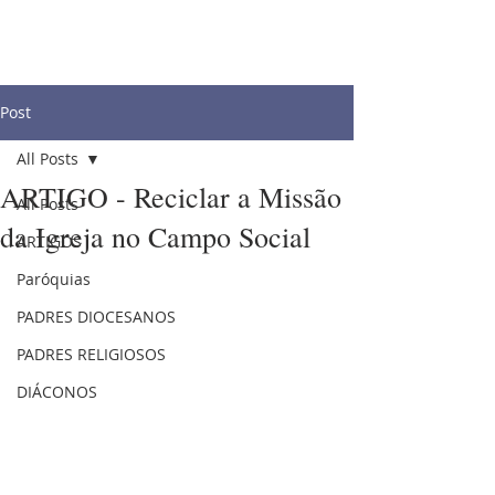
Post
All Posts
ARTIGO - Reciclar a Missão
All Posts
da Igreja no Campo Social
ARTIGOS
Paróquias
PADRES DIOCESANOS
PADRES RELIGIOSOS
DIÁCONOS