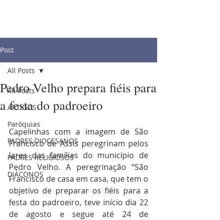
Post
All Posts
Pedro Velho prepara fiéis para
All Posts
a festa do padroeiro
ARTIGOS
Paróquias
Capelinhas com a imagem de São 
PADRES DIOCESANOS
Francisco de Assis peregrinam pelos 
lares das famílias do município de 
PADRES RELIGIOSOS
Pedro Velho. A peregrinação “São 
DIÁCONOS
Francisco de casa em casa, que tem o 
objetivo de preparar os fiéis para a 
festa do padroeiro, teve início dia 22 
de agosto e segue até 24 de 